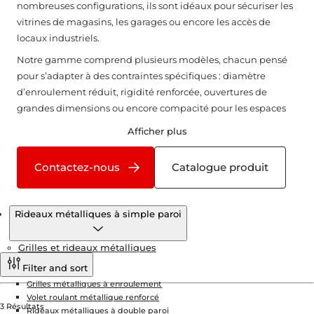
nombreuses configurations, ils sont idéaux pour sécuriser les
vitrines de magasins, les garages ou encore les accès de
locaux industriels.
Notre gamme comprend plusieurs modèles, chacun pensé
pour s’adapter à des contraintes spécifiques : diamètre
d’enroulement réduit, rigidité renforcée, ouvertures de
grandes dimensions ou encore compacité pour les espaces
restreints. Ces modèles représentent une réponse fiable et
Afficher plus
conforme aux exigences et normes européennes de sécurité.
Contactez-nous
Catalogue produit
Produits
Rideaux métalliques à simple paroi
Grilles et rideaux métalliques
Filter and sort
Grilles métalliques à enroulement
Volet roulant métallique renforcé
3 Résultats
Rideaux métalliques à double paroi