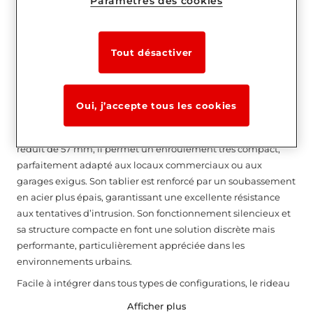
Paramètres des cookies
Rideau métallique P57 : Solution de
fermeture pour une protection
Tout désactiver
efficace et un encombrement
minimal.
Le rideau métallique P57 a été conçu pour répondre aux
Oui, j’accepte tous les cookies
contraintes d’espace sans compromis sur la sécurité. Grâce à
ses lames agrafées en acier galvanisé à chaud et son pas
réduit de 57 mm, il permet un enroulement très compact,
parfaitement adapté aux locaux commerciaux ou aux
garages exigus. Son tablier est renforcé par un soubassement
en acier plus épais, garantissant une excellente résistance
aux tentatives d’intrusion. Son fonctionnement silencieux et
sa structure compacte en font une solution discrète mais
performante, particulièrement appréciée dans les
environnements urbains.
Facile à intégrer dans tous types de configurations, le rideau
P57 est aussi compatible avec différentes options de finition
Afficher plus